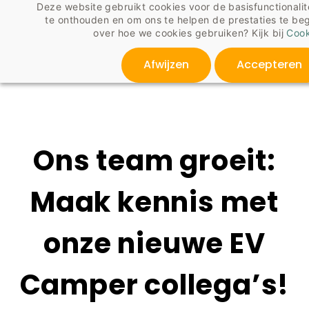
Deze website gebruikt cookies voor de basisfunctionalit
Skip
te onthouden en om ons te helpen de prestaties te be
to
over hoe we cookies gebruiken? Kijk bij
Cook
main
content
Afwijzen
Accepteren
Ons team groeit:
Maak kennis met
onze nieuwe EV
Camper collega’s!