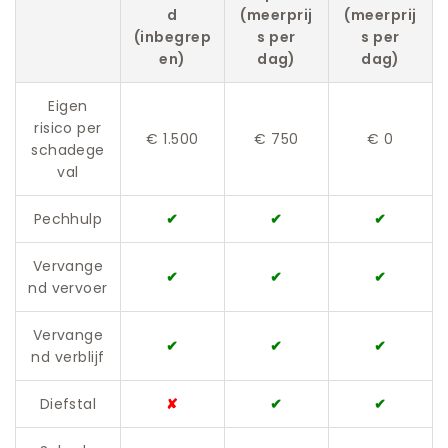
d
(meerprij
(meerprij
(inbegrep
s per
s per
en)
dag)
dag)
Eigen
risico per
€ 1.500
€ 750
€ 0
schadege
val
Pechhulp
✔
✔
✔
Vervange
✔
✔
✔
nd vervoer
Vervange
✔
✔
✔
nd verblijf
Diefstal
✘
✔
✔