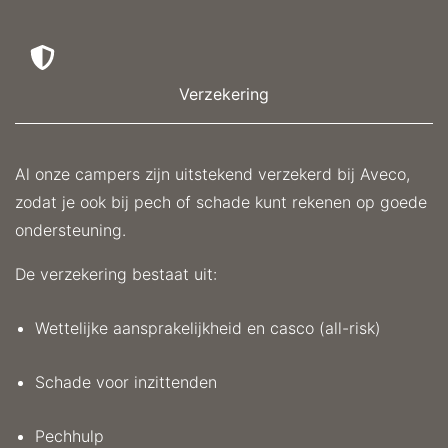
maken van de boeking, en je ontvangt extra korting.
Per boeking kan slechts één kortingscode gebruikt
worden.
Verzekering
Al onze campers zijn uitstekend verzekerd bij Aveco,
zodat je ook bij pech of schade kunt rekenen op goede
ondersteuning.
De verzekering bestaat uit:
Wettelijke aansprakelijkheid en casco (all-risk)
Schade voor inzittenden
Pechhulp