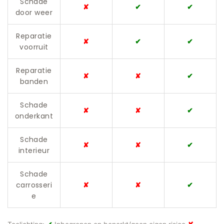
Schade
✘
✔
✔
door weer
Reparatie
✘
✔
✔
voorruit
Reparatie
✘
✘
✔
banden
Schade
✘
✘
✔
onderkant
Schade
✘
✘
✔
interieur
Schade
carrosseri
✘
✘
✔
e