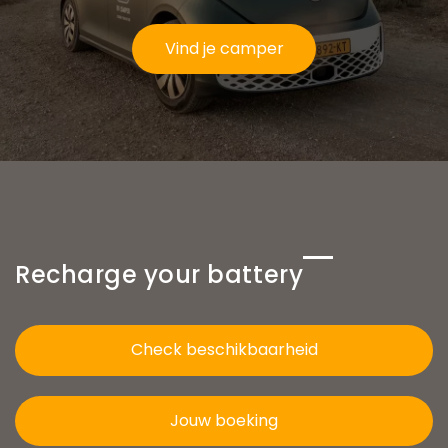
Standaard
Je annuleert:
(meerprijs per
(inbegrepen)
dag)
Vind je camper
Meer dan 12
70%
100%
weken voor
terugbetaling
terugbetaling
vertrek
60%
12 weken of
40%
terugbetaling
minder voor
terugbetaling
40%
vertrek
tegoedbon
Recharge your battery
20%
6 weken of
10%
terugbetaling
minder voor
terugbetaling
80%
vertrek
Check beschikbaarheid
tegoedbon
1 week of
Geen
Geen
Jouw boeking
minder voor
terugbetaling
terugbetaling