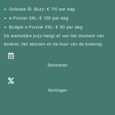
Outbase ID. Buzz: € 110 per dag
e-Fixxter XXL: € 100 per dag
Budget e-Fixxter XXL: € 90 per dag
De werkelijke prijs hangt af van het moment van
boeken, het seizoen en de duur van de boeking.
Seizoenen
Wij houden in onze prijzen rekening met de
seizoenen:
Kortingen
Hoogseizoen: juli en augustus
Voor-/naseizoen: mei, juni en september
Kortingen worden automatisch verwerkt in de
Laagseizoen: april en oktober