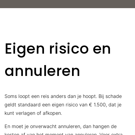
algemene verhuurvoorwaarden van toepassing.
Deze zijn beschikbaar in het Nederlands, Engels en
Duits, waarbij de Nederlandse versie altijd leidend
is.
Wij gaan op een zorgvuldige manier om met je
Eigen risico en
persoonlijke gegevens. In ons privacybeleid kun je
nalezen hoe we dit concreet invullen.
annuleren
Soms loopt een reis anders dan je hoopt. Bij schade
geldt standaard een eigen risico van € 1.500, dat je
kunt verlagen of afkopen.
En moet je onverwacht annuleren, dan hangen de
kosten af van het moment van annuleren. Voor extra