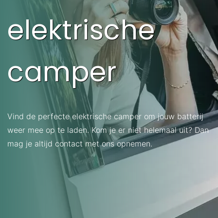
elektrische
camper
Vind de perfecte elektrische camper om jouw batterij
weer mee op te laden. Kom je er niet helemaal uit? Dan
mag je altijd
contact
met ons opnemen.