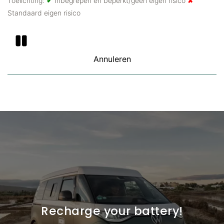
Toelichting:
✔
Inbegrepen en beperkt/geen eigen risico
✘
Standaard eigen risico
Annuleren
Hopelijk is het niet nodig, maar het kan natuurlijk
gebeuren dat je je reis moet annuleren. De
annuleringskosten hangen af van het moment waarop
je annuleert. Optioneel kun je tegen bijbetaling ook
kiezen voor soepelere annuleringsvoorwaarden (bij
annuleren worden deze kosten uiteraard niet vergoed,
alleen de kosten van de boeking zelf).
Recharge your battery!
Soepel