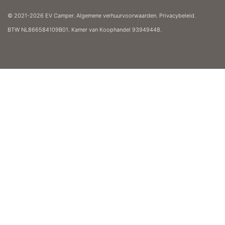
© 2021-2026 EV Camper.
Algemene verhuurvoorwaarden
.
Privacybeleid
.
BTW
NL866584109B01. Kamer van Koophandel
93949448.